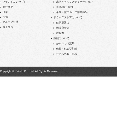
ブランドコンセプト
未病とセルフメディケーション
会社概要
未病のおはなし
沿革
キリン堂グループ開発商品
CSR
ドラッグストアについて
グループ会社
健康提案力
電子公告
地域密着力
成長力
調剤について
かかりつけ薬局
信頼される薬剤師
在宅への取り組み
Copyright © Kirindo Co., Ltd. All Rights Reserved.