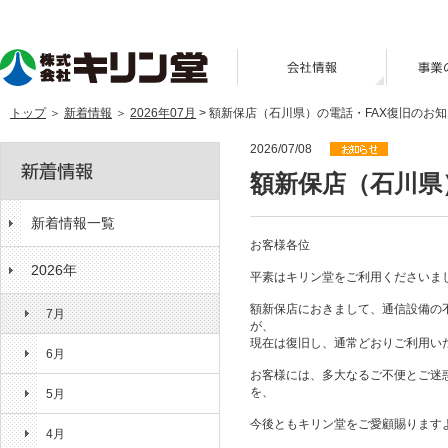
トップ
＞
新着情報
＞
2026年07月
> 額新保店（石川県）の電話・FAX復旧のお
2026/07/08
額新保店（石川県
新着情報一覧
お客様各位
2026年
平素はキリン堂をご利用くださいま
額新保店におきまして、通信設備の
7月
現在は復旧し、通常どおりご利用い
6月
お客様には、多大なるご不便とご迷
を、 心
5月
今後ともキリン堂をご愛顧賜ります
4月