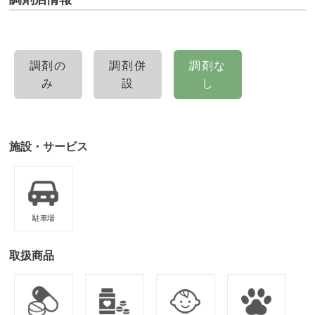
調剤の
調剤併
調剤な
み
設
し
施設・サービス
駐車場
取扱商品