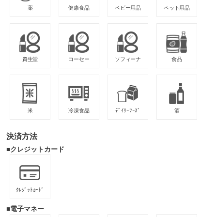
薬
健康食品
ベビー用品
ペット用品
資生堂
コーセー
ソフィーナ
食品
米
冷凍食品
ﾃﾞｲﾘｰﾌｰｽﾞ
酒
決済方法
■クレジットカード
ｸﾚｼﾞｯﾄｶｰﾄﾞ
■電子マネー