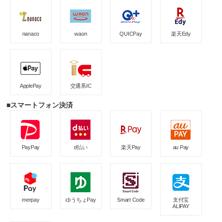
nanaco
waon
QUICPay
楽天Edy
ApplePay
交通系IC
■スマートフォン決済
PayPay
d払い
楽天Pay
au Pay
merpay
ゆうちょPay
Smart Code
支付宝
ALIPAY