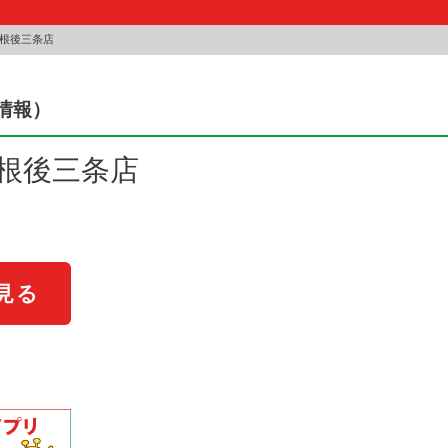
彦根後三条店
情報）
彦根後三条店
見る