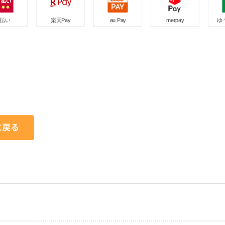
d払い
楽天Pay
au Pay
merpay
ゆ