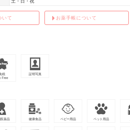
土・日・祝
ついて
お薬手帳について
免税
証明写真
x Free
類医薬品
健康食品
ベビー用品
ペット用品