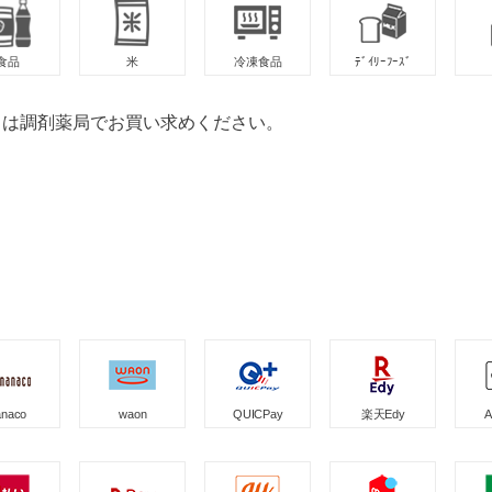
食品
米
冷凍食品
ﾃﾞｲﾘｰﾌｰｽﾞ
」は調剤薬局でお買い求めください。
anaco
waon
QUICPay
楽天Edy
A