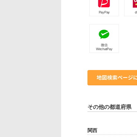
PayPay
微信
WechatPay
その他の都道府県
関西