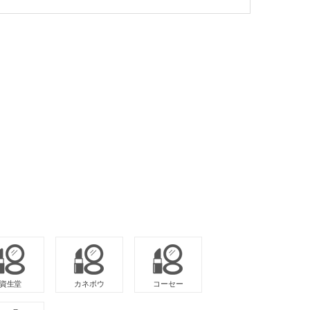
資生堂
カネボウ
コーセー