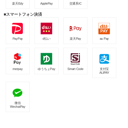
楽天Edy
ApplePay
交通系IC
■スマートフォン決済
PayPay
d払い
楽天Pay
au Pay
merpay
ゆうちょPay
Smart Code
支付宝
ALIPAY
微信
WechatPay