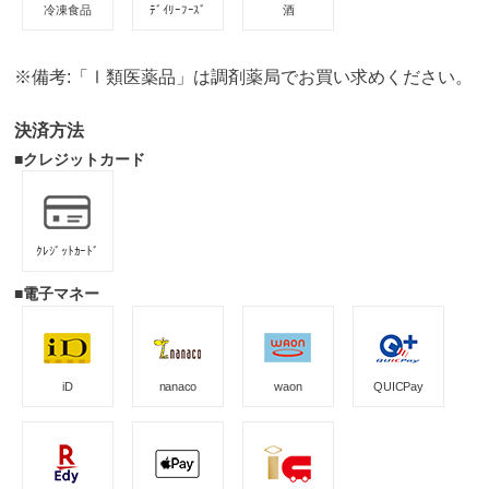
冷凍食品
ﾃﾞｲﾘｰﾌｰｽﾞ
酒
※備考:「Ⅰ類医薬品」は調剤薬局でお買い求めください。
決済方法
■クレジットカード
ｸﾚｼﾞｯﾄｶｰﾄﾞ
■電子マネー
iD
nanaco
waon
QUICPay