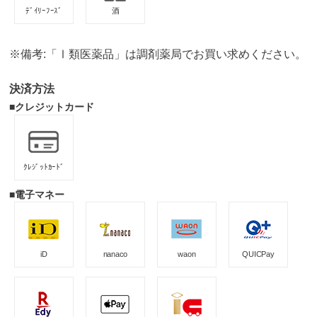
ﾃﾞｲﾘｰﾌｰｽﾞ
酒
※備考:「Ⅰ類医薬品」は調剤薬局でお買い求めください。
決済方法
■クレジットカード
ｸﾚｼﾞｯﾄｶｰﾄﾞ
■電子マネー
iD
nanaco
waon
QUICPay