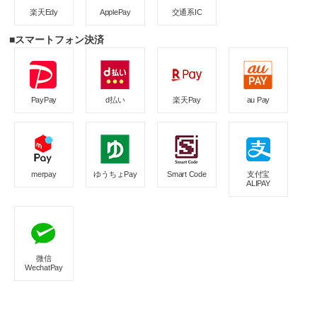
楽天Edy
ApplePay
交通系IC
■スマートフォン決済
PayPay
d払い
楽天Pay
au Pay
merpay
ゆうちょPay
Smart Code
支付宝
ALIPAY
微信
WechatPay