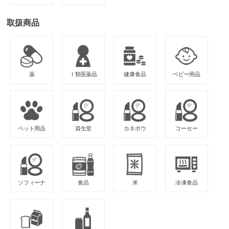
取扱商品
薬
Ⅰ類医薬品
健康食品
ベビー用品
ペット用品
資生堂
カネボウ
コーセー
ソフィーナ
食品
米
冷凍食品